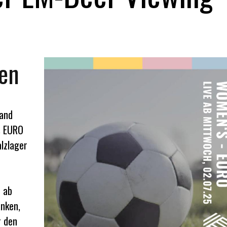
en
wand
's EURO
alzlager
 ab
nken,
r den