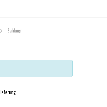
eria
Veranstaltungen
Etikette
Verkaufsstellen
Wer wir
Zahlung
lieferung