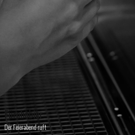
Fürobebier
Der Feierabend ruft