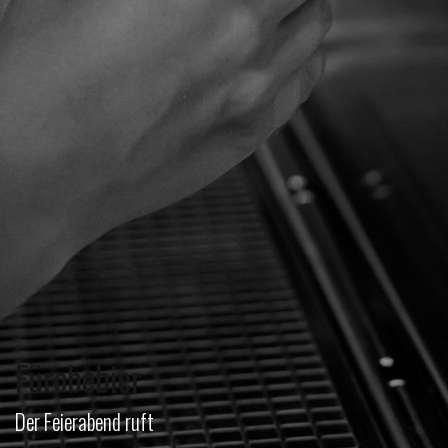
Fürobebier
Der Feierabend ruft