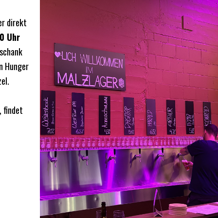
r direkt
00 Uhr
sschank
en Hunger
el.
, findet
.