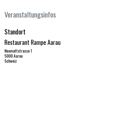
Veranstaltungsinfos
Standort
Restaurant Rampe Aarau
Neumattstrasse 1
5000 Aarau
Schweiz
rampe@chmedia.ch
Wegbeschreibung
Organisator
Brauerei Aarau AG
+41 62 822 59 95