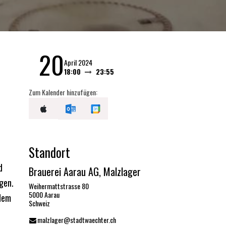
20
April 2024
18:00
23:55
Zum Kalender hinzufügen:
Standort
d
Brauerei Aarau AG, Malzlager
gen.
Weihermattstrasse 80
5000 Aarau
edem
Schweiz
malzlager@stadtwaechter.ch