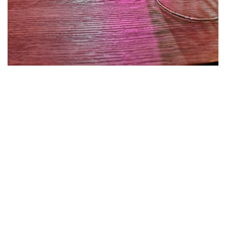
Veranstaltungsinfos
Standort
Brauerei Aarau AG
Weihermattstrasse 80
5000 Aarau
Schweiz